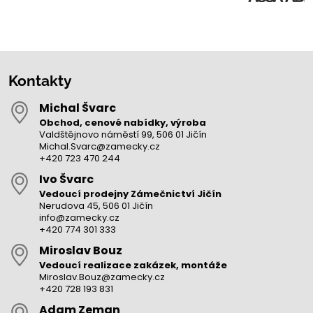
Kontakty
Michal Švarc
Obchod, cenové nabídky, výroba
Valdštějnovo náměstí 99, 506 01 Jičín
Michal.Svarc@zamecky.cz
+420 723 470 244
Ivo Švarc
Vedoucí prodejny Zámečnictví Jičín
Nerudova 45, 506 01 Jičín
info@zamecky.cz
+420 774 301 333
Miroslav Bouz
Vedoucí realizace zakázek, montáže
Miroslav.Bouz@zamecky.cz
+420 728 193 831
Adam Zeman