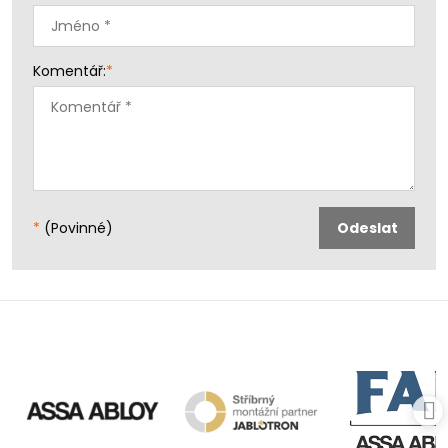
Komentář:
*
*
(Povinné)
Odeslat