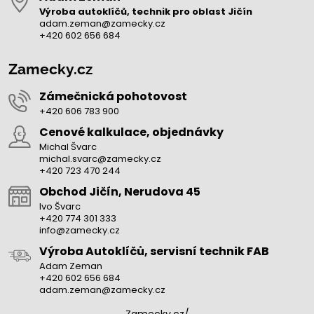
Výroba autoklíčů, technik pro oblast Jičín
adam.zeman@zamecky.cz
+420 602 656 684
Zamecky.cz
Zámečnická pohotovost
+420 606 783 900
Cenové kalkulace, objednávky
Michal Švarc
michal.svarc@zamecky.cz
+420 723 470 244
Obchod Jičín, Nerudova 45
Ivo Švarc
+420 774 301 333
info@zamecky.cz
Výroba Autoklíčů, servisní technik FAB
Adam Zeman
+420 602 656 684
adam.zeman@zamecky.cz