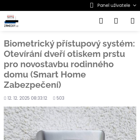
Panel uživatele
Biometrický přístupový systém:
Otevírání dveří otiskem prstu
pro novostavbu rodinného
domu (Smart Home
Zabezpečení)
Přidáno
Počet
12. 12. 2025 08:33:12
503
shlédnutí