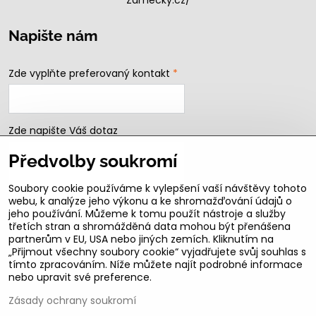
Zamecky.cz/
Napište nám
Zde vyplňte preferovaný kontakt
*
Zde napište Váš dotaz
Předvolby soukromí
Soubory cookie používáme k vylepšení vaší návštěvy tohoto
webu, k analýze jeho výkonu a ke shromažďování údajů o
jeho používání. Můžeme k tomu použít nástroje a služby
třetích stran a shromážděná data mohou být přenášena
partnerům v EU, USA nebo jiných zemích. Kliknutím na
„Přijmout všechny soubory cookie“ vyjadřujete svůj souhlas s
Odeslat
tímto zpracováním. Níže můžete najít podrobné informace
nebo upravit své preference.
B2b podmínky pro registrované partnery
Zásady ochrany soukromí