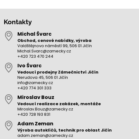
Kontakty
Michal Švarc
Obchod, cenové nabídky, výroba
Valdštějnovo náměstí 99, 506 01 Jičín
Michal.Svarc@zamecky.cz
+420 723 470 244
Ivo Švarc
Vedoucí prodejny Zámečnictví Jičín
Nerudova 45, 506 01 Jičín
info@zamecky.cz
+420 774 301 333
Miroslav Bouz
Vedoucí realizace zakázek, montáže
Miroslav.Bouz@zamecky.cz
+420 728 193 831
Adam Zeman
Výroba autoklíčů, technik pro oblast Jičín
adam.zeman@zamecky.cz