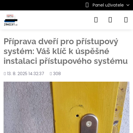
Panel uživatele
Příprava dveří pro přístupový
systém: Váš klíč k úspěšné
instalaci přístupového systému
Přidáno
Počet
13. 8. 2025 14:32:37
308
shlédnutí