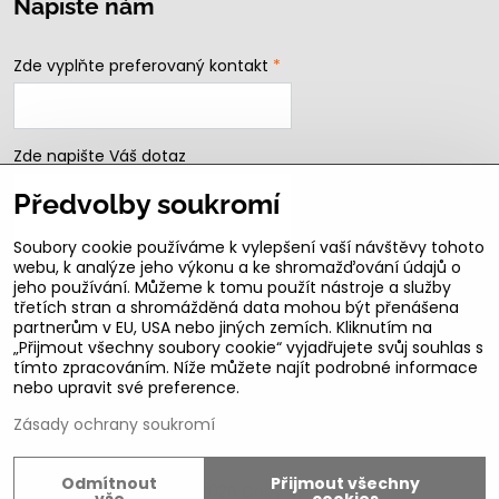
Napište nám
Zde vyplňte preferovaný kontakt
*
Zde napište Váš dotaz
Předvolby soukromí
Soubory cookie používáme k vylepšení vaší návštěvy tohoto
webu, k analýze jeho výkonu a ke shromažďování údajů o
jeho používání. Můžeme k tomu použít nástroje a služby
třetích stran a shromážděná data mohou být přenášena
partnerům v EU, USA nebo jiných zemích. Kliknutím na
„Přijmout všechny soubory cookie“ vyjadřujete svůj souhlas s
Odeslat
tímto zpracováním. Níže můžete najít podrobné informace
nebo upravit své preference.
B2b podmínky pro registrované partnery
Zásady ochrany soukromí
Odmítnout
Přijmout všechny
©
2026
Copyright