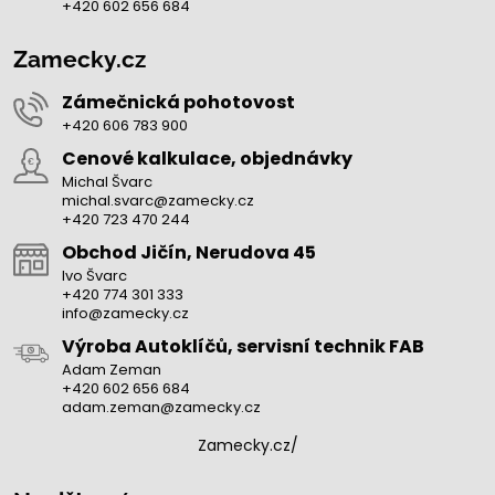
+420 602 656 684
Zamecky.cz
Zámečnická pohotovost
+420 606 783 900
Cenové kalkulace, objednávky
Michal Švarc
michal.svarc@zamecky.cz
+420 723 470 244
Obchod Jičín, Nerudova 45
Ivo Švarc
+420 774 301 333
info@zamecky.cz
Výroba Autoklíčů, servisní technik FAB
Adam Zeman
+420 602 656 684
adam.zeman@zamecky.cz
Zamecky.cz/