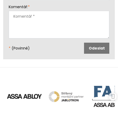
Komentář:
*
*
(Povinné)
Odeslat