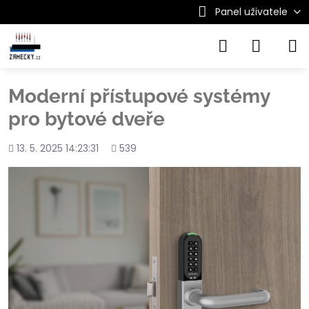
Panel uživatele
Moderní přístupové systémy
pro bytové dveře
Přidáno
Počet
13. 5. 2025 14:23:31
539
shlédnutí