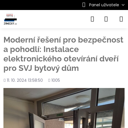
Panel uživatele
Moderní řešení pro bezpečnost
a pohodlí: Instalace
elektronického otevírání dveří
pro SVJ bytový dům
Přidáno
Počet
11. 10. 2024 13:58:50
1005
shlédnutí