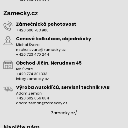
Zamecky.cz
Zámečnická pohotovost
+420 606 783 900
Cenové kalkulace, objednávky
Michal Švarc
michal.svarc@zamecky.cz
+420 723 470 244
Obchod Jičín, Nerudova 45
Ivo Švarc
+420 774 301 333
info@zamecky.cz
Výroba Autoklíčů, servisní technik FAB
Adam Zeman
+420 602 656 684
adam.zeman@zamecky.cz
Zamecky.cz/
Napište nám