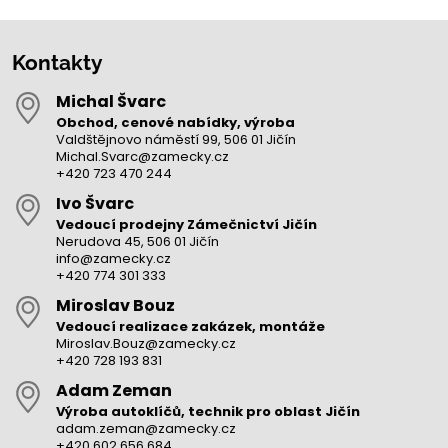
Kontakty
Michal Švarc
Obchod, cenové nabídky, výroba
Valdštějnovo náměstí 99, 506 01 Jičín
Michal.Svarc@zamecky.cz
+420 723 470 244
Ivo Švarc
Vedoucí prodejny Zámečnictví Jičín
Nerudova 45, 506 01 Jičín
info@zamecky.cz
+420 774 301 333
Miroslav Bouz
Vedoucí realizace zakázek, montáže
Miroslav.Bouz@zamecky.cz
+420 728 193 831
Adam Zeman
Výroba autoklíčů, technik pro oblast Jičín
adam.zeman@zamecky.cz
+420 602 656 684