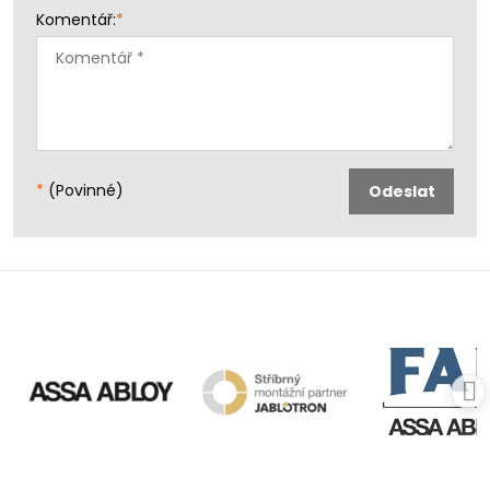
Komentář:
*
*
(Povinné)
Odeslat