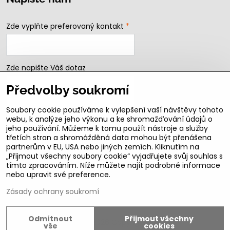
Zde vyplňte preferovaný kontakt
*
Zde napište Váš dotaz
Předvolby soukromí
Soubory cookie používáme k vylepšení vaší návštěvy tohoto
webu, k analýze jeho výkonu a ke shromažďování údajů o
jeho používání. Můžeme k tomu použít nástroje a služby
třetích stran a shromážděná data mohou být přenášena
partnerům v EU, USA nebo jiných zemích. Kliknutím na
„Přijmout všechny soubory cookie“ vyjadřujete svůj souhlas s
Odeslat
tímto zpracováním. Níže můžete najít podrobné informace
nebo upravit své preference.
B2b podmínky pro registrované partnery
Zásady ochrany soukromí
Odmítnout
Přijmout všechny
©
2026
Copyright
vše
cookies