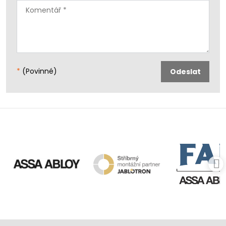
*
(Povinné)
Odeslat