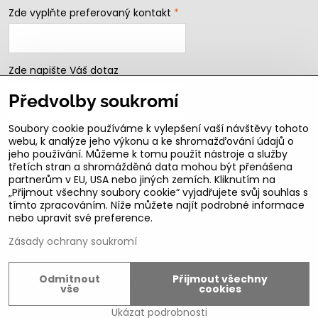
Zde vyplňte preferovaný kontakt
*
Zde napište Váš dotaz
Předvolby soukromí
Soubory cookie používáme k vylepšení vaší návštěvy tohoto
webu, k analýze jeho výkonu a ke shromažďování údajů o
jeho používání. Můžeme k tomu použít nástroje a služby
třetích stran a shromážděná data mohou být přenášena
partnerům v EU, USA nebo jiných zemích. Kliknutím na
„Přijmout všechny soubory cookie“ vyjadřujete svůj souhlas s
Odeslat
tímto zpracováním. Níže můžete najít podrobné informace
nebo upravit své preference.
B2b podmínky pro registrované partnery
Zásady ochrany soukromí
Odmítnout
Přijmout všechny
©
2026
Copyright
vše
cookies
Předvolby soukromí
Zásady ochrany soukromí
Ukázat podrobnosti
Vytvořeno systémem:
ByznysWeb.cz