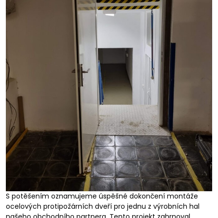
S potěšením oznamujeme úspěšné dokončení montáže
ocelových protipožárních dveří pro jednu z výrobních hal
našeho obchodního partnera. Tento projekt zahrnoval