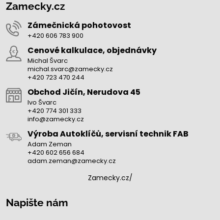
Zamecky.cz
Zámečnická pohotovost
+420 606 783 900
Cenové kalkulace, objednávky
Michal Švarc
michal.svarc@zamecky.cz
+420 723 470 244
Obchod Jičín, Nerudova 45
Ivo Švarc
+420 774 301 333
info@zamecky.cz
Výroba Autoklíčů, servisní technik FAB
Adam Zeman
+420 602 656 684
adam.zeman@zamecky.cz
Zamecky.cz/
Napište nám