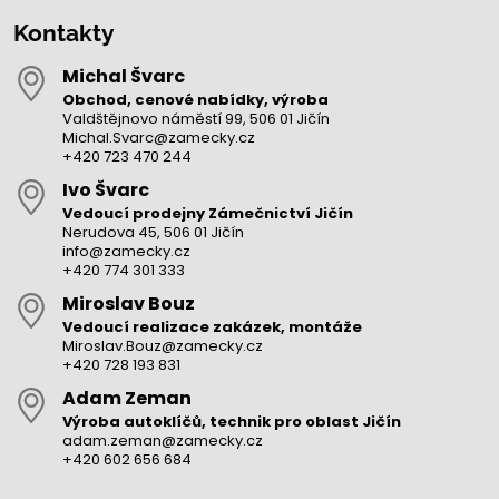
Kontakty
Michal Švarc
Obchod, cenové nabídky, výroba
Valdštějnovo náměstí 99, 506 01 Jičín
Michal.Svarc@zamecky.cz
+420 723 470 244
Ivo Švarc
Vedoucí prodejny Zámečnictví Jičín
Nerudova 45, 506 01 Jičín
info@zamecky.cz
+420 774 301 333
Miroslav Bouz
Vedoucí realizace zakázek, montáže
Miroslav.Bouz@zamecky.cz
+420 728 193 831
Adam Zeman
Výroba autoklíčů, technik pro oblast Jičín
adam.zeman@zamecky.cz
+420 602 656 684