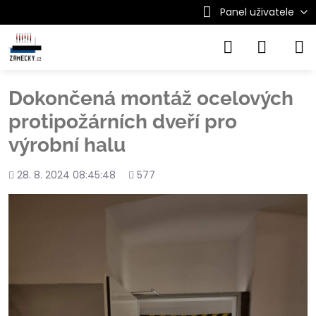
Panel uživatele
Dokončená montáž ocelových
protipožárních dveří pro
výrobní halu
Přidáno
Počet
28. 8. 2024 08:45:48
577
shlédnutí