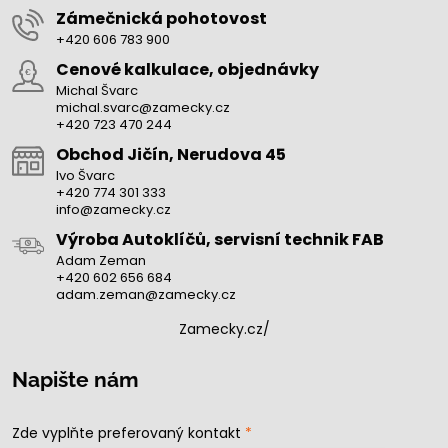
Zámečnická pohotovost
+420 606 783 900
Cenové kalkulace, objednávky
Michal Švarc
michal.svarc@zamecky.cz
+420 723 470 244
Obchod Jičín, Nerudova 45
Ivo Švarc
+420 774 301 333
info@zamecky.cz
Výroba Autoklíčů, servisní technik FAB
Adam Zeman
+420 602 656 684
adam.zeman@zamecky.cz
Zamecky.cz/
Napište nám
Zde vyplňte preferovaný kontakt
*