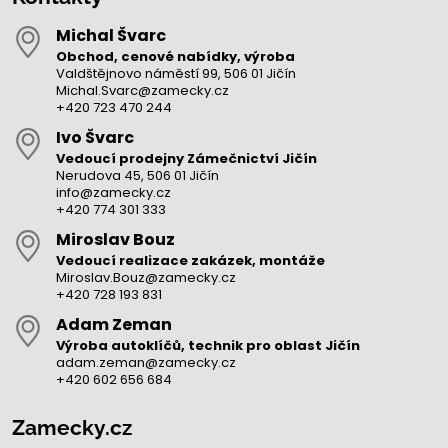
Michal Švarc
Obchod, cenové nabídky, výroba
Valdštějnovo náměstí 99, 506 01 Jičín
Michal.Svarc@zamecky.cz
+420 723 470 244
Ivo Švarc
Vedoucí prodejny Zámečnictví Jičín
Nerudova 45, 506 01 Jičín
info@zamecky.cz
+420 774 301 333
Miroslav Bouz
Vedoucí realizace zakázek, montáže
Miroslav.Bouz@zamecky.cz
+420 728 193 831
Adam Zeman
Výroba autoklíčů, technik pro oblast Jičín
adam.zeman@zamecky.cz
+420 602 656 684
Zamecky.cz