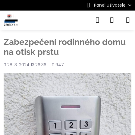
Panel uživatele
Zabezpečení rodinného domu
na otisk prstu
Přidáno
Počet
28. 3. 2024 13:26:36
947
shlédnutí