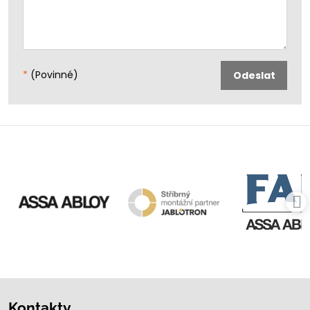
*
(Povinné)
Odeslat
Kontakty