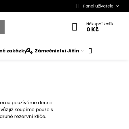
Panel uživatele
Nákupní košík
0 Kč
ané zakázky
Zámečnictví Jičín
kterou používáme denně.
 vůz již koupíme pouze s
 druhé rezervní klíče.