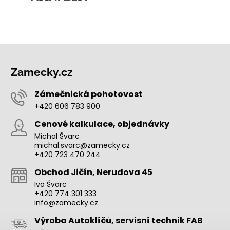
Zamecky.cz
Zámečnická pohotovost
+420 606 783 900
Cenové kalkulace, objednávky
Michal Švarc
michal.svarc@zamecky.cz
+420 723 470 244
Obchod Jičín, Nerudova 45
Ivo Švarc
+420 774 301 333
info@zamecky.cz
Výroba Autoklíčů, servisní technik FAB