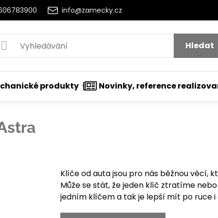
2606783900
info@zamecky.cz
Hledat
chanické produkty
Novinky, reference realizov
Astra
nutí
Klíče od auta jsou pro nás běžnou věcí, 
Může se stát, že jeden klíč ztratíme nebo
jedním klíčem a tak je lepší mít po ruce i