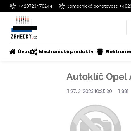
+420723470244
Zámečnická pohotovost: +40
Úvod
Mechanické produkty
Elektrome
Autoklíč Opel 
Přidáno
Počet
27. 3. 2023 10:25:30
881
shléd