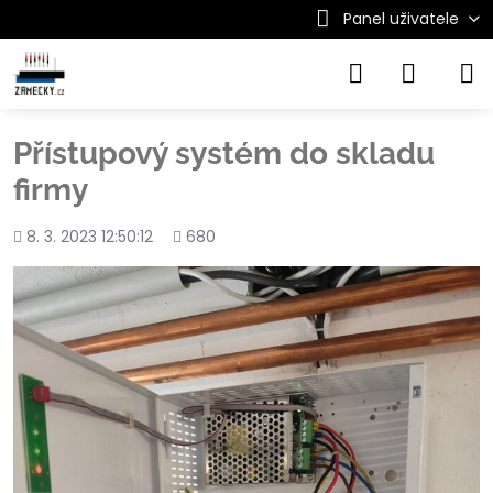
Panel uživatele
Přístupový systém do skladu
firmy
Přidáno
Počet
8. 3. 2023 12:50:12
680
shlédnutí