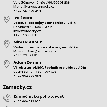
Valdštějnovo náměstí 99, 506 01 Jičín
Michal.Svarc@zamecky.cz
+420 723 470 244
Ivo Švarc
Vedoucí prodejny Zámečnictví Jičín
Nerudova 45, 506 01 Jičín
info@zamecky.cz
+420 774 301 333
Miroslav Bouz
Vedoucí realizace zakázek, montáže
Miroslav.Bouz@zamecky.cz
+420 728 193 831
Adam Zeman
Výroba autoklíčů, technik pro oblast Jičín
adam.zeman@zamecky.cz
+420 602 656 684
Zamecky.cz
Zámečnická pohotovost
+420 606 783 900