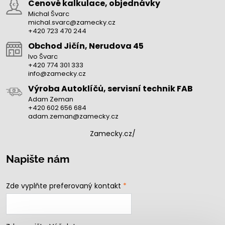
Cenové kalkulace, objednávky
Michal Švarc
michal.svarc@zamecky.cz
+420 723 470 244
Obchod Jičín, Nerudova 45
Ivo Švarc
+420 774 301 333
info@zamecky.cz
Výroba Autoklíčů, servisní technik FAB
Adam Zeman
+420 602 656 684
adam.zeman@zamecky.cz
Zamecky.cz/
Napište nám
Zde vyplňte preferovaný kontakt
*