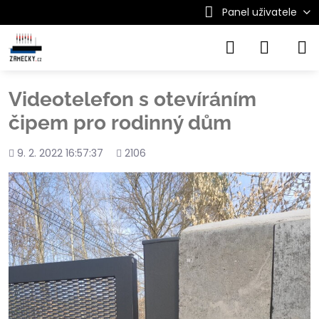
Panel uživatele
Videotelefon s otevíráním
čipem pro rodinný dům
Přidáno
Počet
9. 2. 2022 16:57:37
2106
shlédnutí