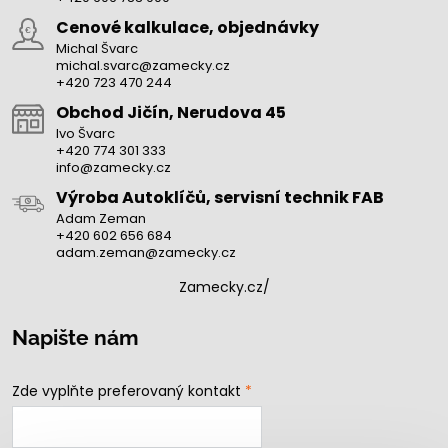
Cenové kalkulace, objednávky
Michal Švarc
michal.svarc@zamecky.cz
+420 723 470 244
Obchod Jičín, Nerudova 45
Ivo Švarc
+420 774 301 333
info@zamecky.cz
Výroba Autoklíčů, servisní technik FAB
Adam Zeman
+420 602 656 684
adam.zeman@zamecky.cz
Zamecky.cz/
Napište nám
Zde vyplňte preferovaný kontakt
*