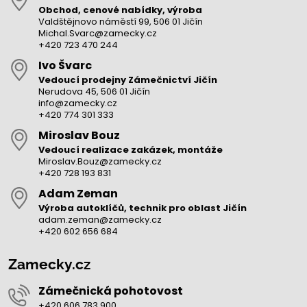
Obchod, cenové nabídky, výroba
Valdštějnovo náměstí 99, 506 01 Jičín
Michal.Svarc@zamecky.cz
+420 723 470 244
Ivo Švarc
Vedoucí prodejny Zámečnictví Jičín
Nerudova 45, 506 01 Jičín
info@zamecky.cz
+420 774 301 333
Miroslav Bouz
Vedoucí realizace zakázek, montáže
Miroslav.Bouz@zamecky.cz
+420 728 193 831
Adam Zeman
Výroba autoklíčů, technik pro oblast Jičín
adam.zeman@zamecky.cz
+420 602 656 684
Zamecky.cz
Zámečnická pohotovost
+420 606 783 900