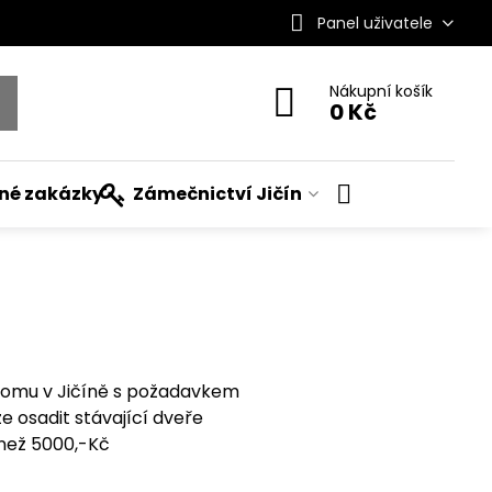
Panel uživatele
Nákupní košík
0 Kč
ané zakázky
Zámečnictví Jičín
 domu v Jičíně s požadavkem
ze osadit stávající dveře
než 5000,-Kč