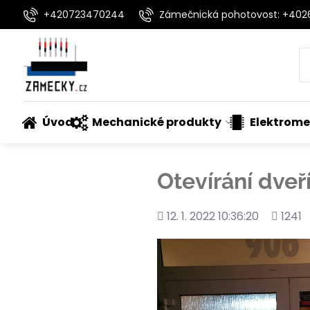
+420723470244
Zámečnická pohotovost: +40
Úvod
Mechanické produkty
Elektrome
Otevírání dveř
Přidáno
Počet
12. 1. 2022 10:36:20
1241
shlédnu