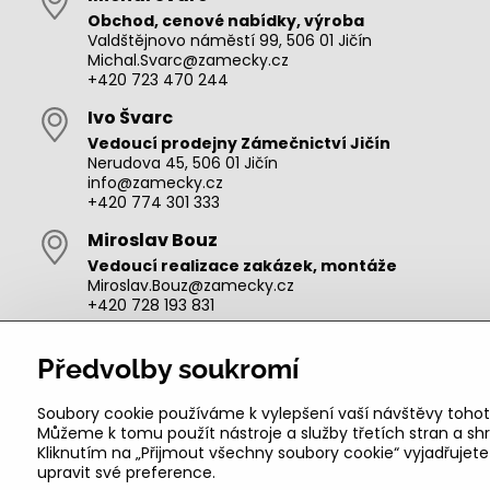
Obchod, cenové nabídky, výroba
Valdštějnovo náměstí 99, 506 01 Jičín
Michal.Svarc@zamecky.cz
+420 723 470 244
Ivo Švarc
Vedoucí prodejny Zámečnictví Jičín
Nerudova 45, 506 01 Jičín
info@zamecky.cz
+420 774 301 333
Miroslav Bouz
Vedoucí realizace zakázek, montáže
Miroslav.Bouz@zamecky.cz
+420 728 193 831
Adam Zeman
Předvolby soukromí
Výroba autoklíčů, technik pro oblast Jičín
adam.zeman@zamecky.cz
+420 602 656 684
Soubory cookie používáme k vylepšení vaší návštěvy tohot
Můžeme k tomu použít nástroje a služby třetích stran a 
Kliknutím na „Přijmout všechny soubory cookie“ vyjadřujet
upravit své preference.