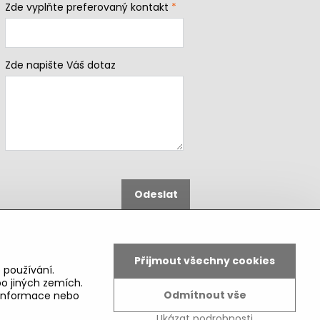
Zde vyplňte preferovaný kontakt
*
Zde napište Váš dotaz
Odeslat
B2b podmínky pro registrované
partnery
Přijmout všechny cookies
 používání.
o jiných zemích.
Odmítnout vše
é informace nebo
Ukázat podrobnosti