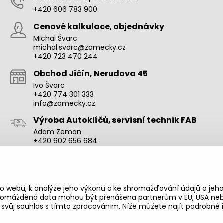
+420 606 783 900
Cenové kalkulace, objednávky
Michal Švarc
michal.svarc@zamecky.cz
+420 723 470 244
Obchod Jičín, Nerudova 45
Ivo Švarc
+420 774 301 333
info@zamecky.cz
Výroba Autoklíčů, servisní technik FAB
Adam Zeman
+420 602 656 684
adam.zeman@zamecky.cz
Zamecky.cz/
o webu, k analýze jeho výkonu a ke shromažďování údajů o jeho
shromážděná data mohou být přenášena partnerům v EU, USA neb
e svůj souhlas s tímto zpracováním. Níže můžete najít podrobn