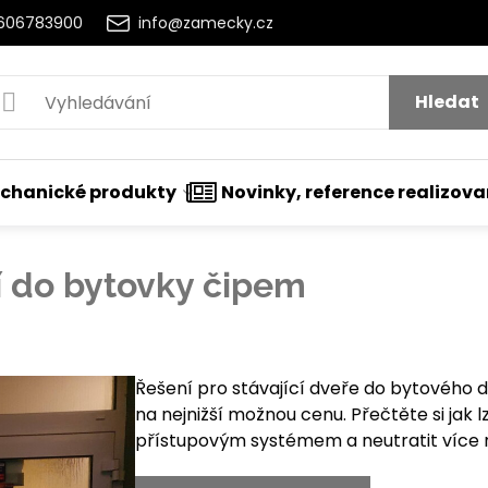
2606783900
info@zamecky.cz
Hledat
chanické produkty
Novinky, reference realizov
í do bytovky čipem
tí
Řešení pro stávající dveře do bytového
na nejnižší možnou cenu. Přečtěte si jak l
přístupovým systémem a neutratit více 