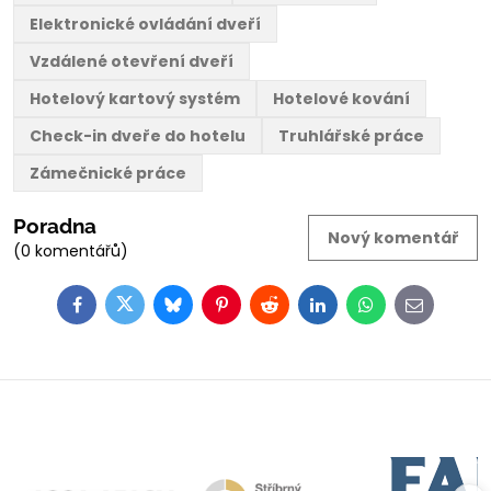
Elektronické ovládání dveří
Vzdálené otevření dveří
Hotelový kartový systém
Hotelové kování
Check-in dveře do hotelu
Truhlářské práce
Zámečnické práce
Poradna
Nový komentář
(0 komentářů)
Facebook
Twitter
Bluesky
Pinterest
Reddit
LinkedIn
WhatsApp
E-
mail