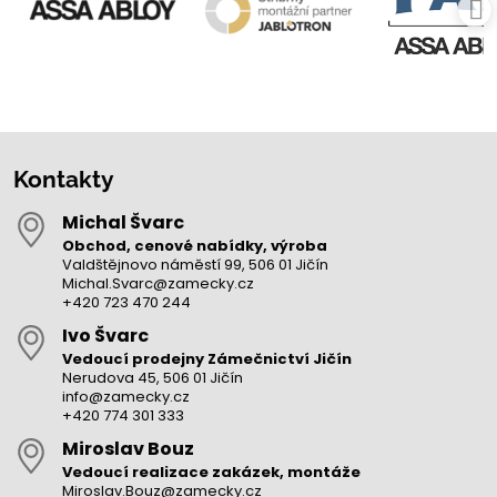
Kontakty
Michal Švarc
Obchod, cenové nabídky, výroba
Valdštějnovo náměstí 99, 506 01 Jičín
Michal.Svarc@zamecky.cz
+420 723 470 244
Ivo Švarc
Vedoucí prodejny Zámečnictví Jičín
Nerudova 45, 506 01 Jičín
info@zamecky.cz
+420 774 301 333
Miroslav Bouz
Vedoucí realizace zakázek, montáže
Miroslav.Bouz@zamecky.cz