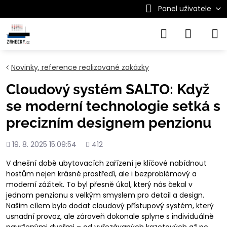
Panel uživatele
Novinky, reference realizované zakázky
Cloudový systém SALTO: Když
se moderní technologie setká s
precizním designem penzionu
Přidáno
Počet
19. 8. 2025 15:09:54
412
shlédnutí
V dnešní době ubytovacích zařízení je klíčové nabídnout
hostům nejen krásné prostředí, ale i bezproblémový a
moderní zážitek. To byl přesně úkol, který nás čekal v
jednom penzionu s velkým smyslem pro detail a design.
Našim cílem bylo dodat cloudový přístupový systém, který
usnadní provoz, ale zároveň dokonale splyne s individuálně