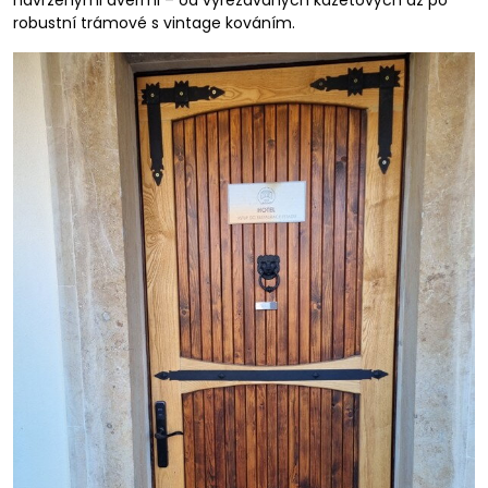
navrženými dveřmi – od vyřezávaných kazetových až po
robustní trámové s vintage kováním.