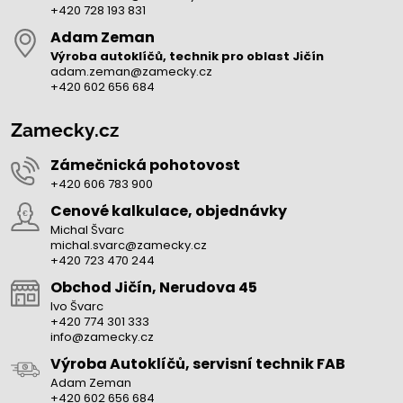
+420 728 193 831
Adam Zeman
Výroba autoklíčů, technik pro oblast Jičín
adam.zeman@zamecky.cz
+420 602 656 684
Zamecky.cz
Zámečnická pohotovost
+420 606 783 900
Cenové kalkulace, objednávky
Michal Švarc
michal.svarc@zamecky.cz
+420 723 470 244
Obchod Jičín, Nerudova 45
Ivo Švarc
+420 774 301 333
info@zamecky.cz
Výroba Autoklíčů, servisní technik FAB
Adam Zeman
+420 602 656 684