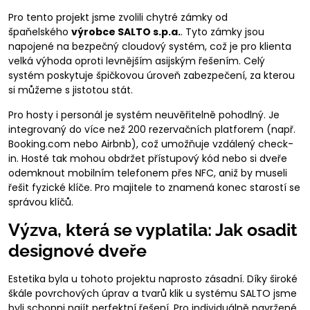
Pro tento projekt jsme zvolili chytré zámky od
špaňelského
výrobce SALTO s.p.a.
. Tyto zámky jsou
napojené na bezpečný cloudový systém, což je pro klienta
velká výhoda oproti levnějším asijským řešením. Celý
systém poskytuje špičkovou úroveň zabezpečení, za kterou
si můžeme s jistotou stát.
Pro hosty i personál je systém neuvěřitelně pohodlný. Je
integrovaný do více než 200 rezervačních platforem (např.
Booking.com nebo Airbnb), což umožňuje vzdálený check-
in. Hosté tak mohou obdržet přístupový kód nebo si dveře
odemknout mobilním telefonem přes NFC, aniž by museli
řešit fyzické klíče. Pro majitele to znamená konec starostí se
správou klíčů.
Výzva, která se vyplatila: Jak osadit
designové dveře
Estetika byla u tohoto projektu naprosto zásadní. Díky široké
škále povrchových úprav a tvarů klik u systému SALTO jsme
byli schopni najít perfektní řešení. Pro individuálně navržené