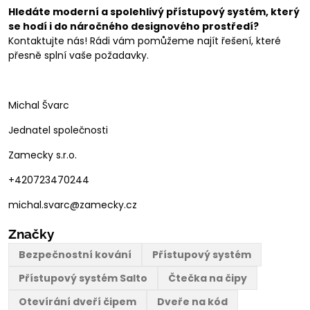
Hledáte moderní a spolehlivý přístupový systém, který
se hodí i do náročného designového prostředí?
Kontaktujte nás! Rádi vám pomůžeme najít řešení, které
přesně splní vaše požadavky.
Michal Švarc
Jednatel společnosti
Zamecky s.r.o.
+420723470244
michal.svarc@zamecky.cz
Značky
Bezpečnostní kování
Přístupový systém
Přístupový systém Salto
Čtečka na čipy
Otevírání dveří čipem
Dveře na kód