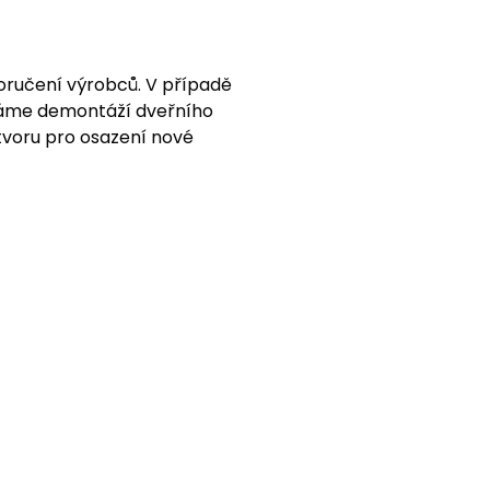
oručení výrobců. V případě
náme demontáží dveřního
tvoru pro osazení nové