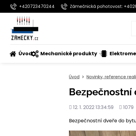
+420723470244
Zámečnická pohotovost: +40
Úvod
Mechanické produkty
Elektrome
Úvod
Novinky, reference rea
Bezpečnostní 
Přidáno
Počet
12. 1. 2022 13:34:59
1079
shlédnu
Bezpečnostní dveře do bytu 