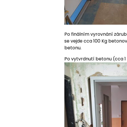
Po finálním vyrovnání záru
se vejde cca 100 Kg betonov
betonu.
Po vytvrdnutí betonu (cca 1