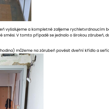
beň vyšalujeme a kompletně zalijeme rychletvrdnoucím 
é směsi. V tomto případě se jednalo o širokou zárubeň, do
 hodina) můžeme na zárubeň pověsit dveřní křídlo a seříd