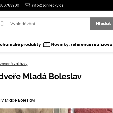
2606783900
info@zamecky.cz
Hledat
chanické produkty
Novinky, reference realizov
lizované zakázky
dveře Mladá Boleslav
tí
v Mladé Boleslavi