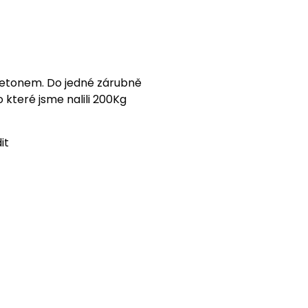
betonem. Do jedné zárubně
 které jsme nalili 200Kg
it