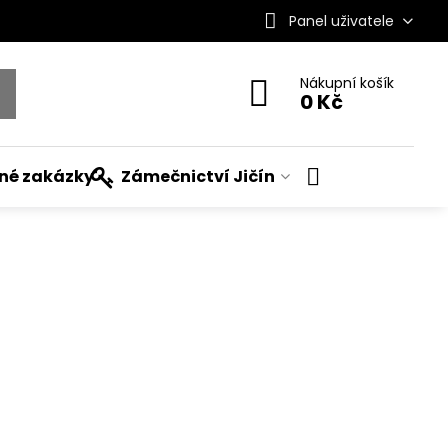
Panel uživatele
Nákupní košík
0 Kč
ané zakázky
Zámečnictví Jičín