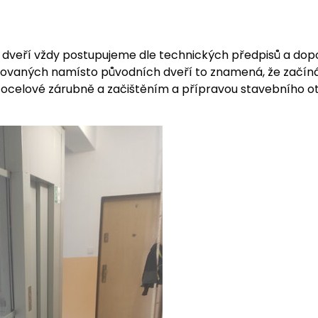
veří vždy postupujeme dle technických předpisů a dop
alovaných namísto původních dveří to znamená, že začí
 ocelové zárubně a začištěním a přípravou stavebního o