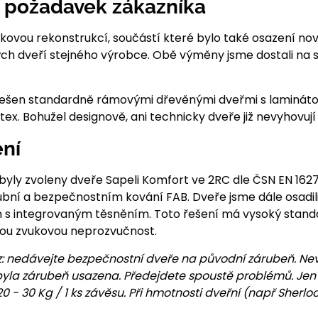
a požadavek zákazníka
lkovou rekonstrukcí, součástí které bylo také osazení n
vých dveří stejného výrobce. Obě výměny jsme dostali na
 řešen standardně rámovými dřevěnými dveřmi s laminát
x. Bohužel designově, ani technicky dveře již nevyhovu
ní
byly zvoleny dveře Sapeli Komfort ve 2RC dle ČSN EN 1627 
bní a bezpečnostním kování FAB. Dveře jsme dále osad
 integrovaným těsněním. Toto řešení má vysoký standa
okou zvukovou neprozvučnost.
: nedávejte bezpečnostní dveře na původní zárubeň. Nev
byla zárubeň usazena. Předejdete spoustě problémů. Jen 
 - 30 Kg / 1 ks závěsu. Při hmotnosti dveřní (např Sherlo