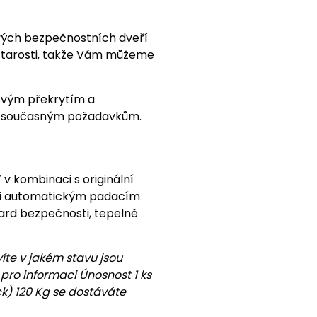
ových bezpečnostních dveří
 starosti, takže Vám můžeme
ovým překrytím a
jí současným požadavkům.
v kombinaci s originální
ili automatickým padacím
rd bezpečnosti, tepelně
íte v jakém stavu jsou
pro informaci Únosnost 1 ks
ck) 120 Kg se dostáváte