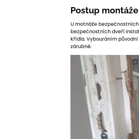
Postup montáže
U motnáže bezpečnostních d
bezpečnostních dveří inst
křídla. Vybouráním původní
zárubně.