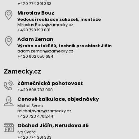
+420 774 301 333
Miroslav Bouz
Vedoucí realizace zakázek, montáže
Miroslav.Bouz@zamecky.cz
+420 728 193 831
Adam Zeman
Výroba autoklíčů, technik pro oblast Jičín
adam.zeman@zamecky.cz
+420 602 656 684
Zamecky.cz
Zámečnická pohotovost
+420 606 783 900
Cenové kalkulace, objednávky
Michal Švarc
michal.svarc@zamecky.cz
+420 723 470 244
Obchod Jičín, Nerudova 45
Ivo Švarc
+420 774 301 333