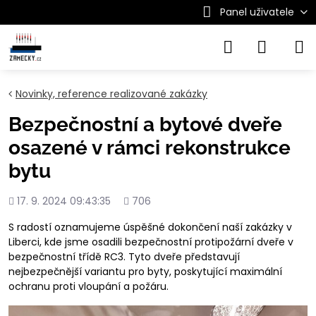
Panel uživatele
Novinky, reference realizované zakázky
Bezpečnostní a bytové dveře
osazené v rámci rekonstrukce
bytu
Přidáno
Počet
17. 9. 2024 09:43:35
706
shlédnutí
S radostí oznamujeme úspěšné dokončení naší zakázky v
Liberci, kde jsme osadili bezpečnostní protipožární dveře v
bezpečnostní třídě RC3. Tyto dveře představují
nejbezpečnější variantu pro byty, poskytující maximální
ochranu proti vloupání a požáru.