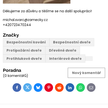
Děkujeme za důvěru a těšíme se na další spolupráci!
michal.svarc@zamecky.cz
+420723470244
Značky
Bezpečnostní kování
Bezpečnostní dveře
Protipožární dveře
Dřevěné dveře
Protihlukové dveře
Interiérové dveře
Poradna
Nový komentář
(0 komentářů)
Facebook
Twitter
Bluesky
Pinterest
Reddit
LinkedIn
WhatsApp
E-
mail