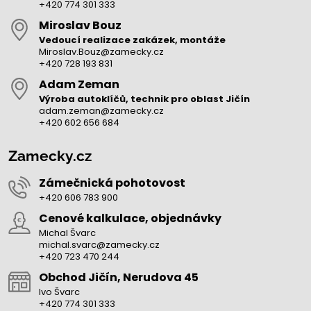
+420 774 301 333
Miroslav Bouz
Vedoucí realizace zakázek, montáže
Miroslav.Bouz@zamecky.cz
+420 728 193 831
Adam Zeman
Výroba autoklíčů, technik pro oblast Jičín
adam.zeman@zamecky.cz
+420 602 656 684
Zamecky.cz
Zámečnická pohotovost
+420 606 783 900
Cenové kalkulace, objednávky
Michal Švarc
michal.svarc@zamecky.cz
+420 723 470 244
Obchod Jičín, Nerudova 45
Ivo Švarc
+420 774 301 333