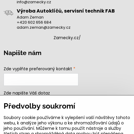
info@zamecky.cz
Výroba Autoklíčů, servisní technik FAB
Adam Zeman
+420 602 656 684
adam.zeman@zamecky.cz
Zamecky.cz/
Napište nám
Zde vyplňte preferovaný kontakt
*
Zde napište Váš dotaz
Předvolby soukromí
Soubory cookie používáme k vylepšení vaší návštěvy tohoto
webu, k analýze jeho výkonu a ke shromažďování údajů o
jeho používání. Můžeme k tomu použít nástroje a služby
třetích stran a shromážděná data mohou být přenášena