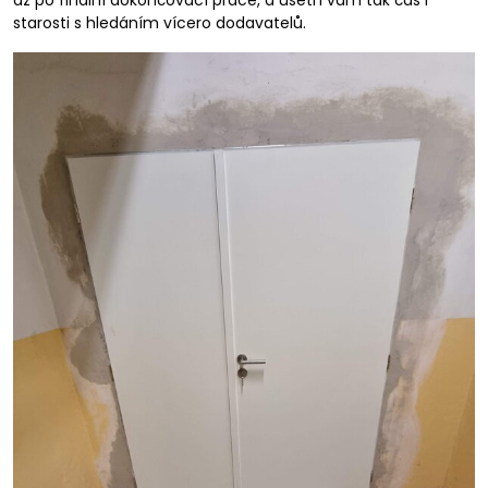
až po finální dokončovací práce, a ušetří vám tak čas i
starosti s hledáním vícero dodavatelů.