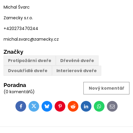
Michal Švarc
Zamecky s.r.o.
+420273470244
michal.svarc@zamecky.cz
Značky
Protipožární dveře
Dřevěné dveře
Dvoukřídlé dveře
Interierové dveře
Poradna
Nový komentář
(0 komentářů)
Facebook
Twitter
Bluesky
Pinterest
Reddit
LinkedIn
WhatsApp
E-
mail