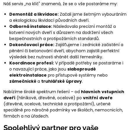
Náš servis „na klíč" znamená, že se o vše postaráme my:
Demontáž a likvidace:
Začali jsme šetrným vybouráním
a ekologickou likvidací původních dveří.
Odborná instalace:
Následovala precizní montáž a
kotvení nových dveří s důrazem na dodržení všech
bezpečnostních a protipožárních standardů.
Dokončovací práce:
Zajišťujeme i zednické začistění a
pěnění či betonování dveří, abychom zajistili perfektní
výsledek bez nutnosti shánět další řemeslníky.
Koordinace profesí:
V případě potřeby se postaráme i
o navazující práce, jako jsou
slaboproudé
elektroinstalace
pro přístupové systémy nebo
zámečnické
a
truhlářské
úpravy
.
Nabízíme široké spektrum řešení – od
hlavních
vstupních
dveří
(hliníkové, dřevěné, ocelové) po
vnitřní
dveře
(dřevěné, ocelové, technické a protipožární), určené
speciálně pro náročné podmínky ve školách, nemocnicích,
firmách a na úřadech.
Spolehlivý partner pro vaše