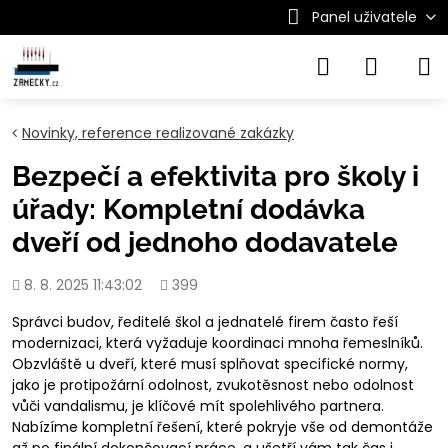
Panel uživatele
Novinky, reference realizované zakázky
Bezpečí a efektivita pro školy i
úřady: Kompletní dodávka
dveří od jednoho dodavatele
Přidáno
Počet
8. 8. 2025 11:43:02
399
shlédnutí
Správci budov, ředitelé škol a jednatelé firem často řeší
modernizaci, která vyžaduje koordinaci mnoha řemeslníků.
Obzvláště u dveří, které musí splňovat specifické normy,
jako je protipožární odolnost, zvukotěsnost nebo odolnost
vůči vandalismu, je klíčové mít spolehlivého partnera.
Nabízíme kompletní řešení, které pokryje vše od demontáže