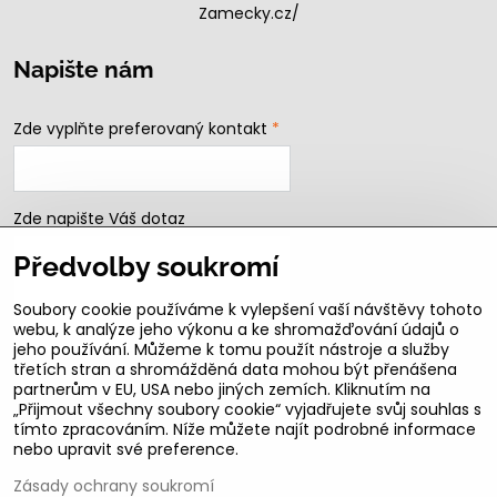
Zamecky.cz/
Napište nám
Zde vyplňte preferovaný kontakt
*
Zde napište Váš dotaz
Předvolby soukromí
Soubory cookie používáme k vylepšení vaší návštěvy tohoto
webu, k analýze jeho výkonu a ke shromažďování údajů o
jeho používání. Můžeme k tomu použít nástroje a služby
třetích stran a shromážděná data mohou být přenášena
partnerům v EU, USA nebo jiných zemích. Kliknutím na
„Přijmout všechny soubory cookie“ vyjadřujete svůj souhlas s
Odeslat
tímto zpracováním. Níže můžete najít podrobné informace
nebo upravit své preference.
B2b podmínky pro registrované partnery
Zásady ochrany soukromí