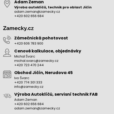
Adam Zeman
Výroba autoklíčů, technik pro oblast Jičín
adam.zeman@zamecky.cz
+420 602 656 684
Zamecky.cz
Zámečnická pohotovost
+420 606 783 900
Cenové kalkulace, objednávky
Michal Švarc
michal.svarc@zamecky.cz
+420 723 470 244
Obchod Jičín, Nerudova 45
Ivo Švarc
+420 774 301 333
info@zamecky.cz
Výroba Autoklíčů, servisní technik FAB
Adam Zeman
+420 602 656 684
adam.zeman@zamecky.cz