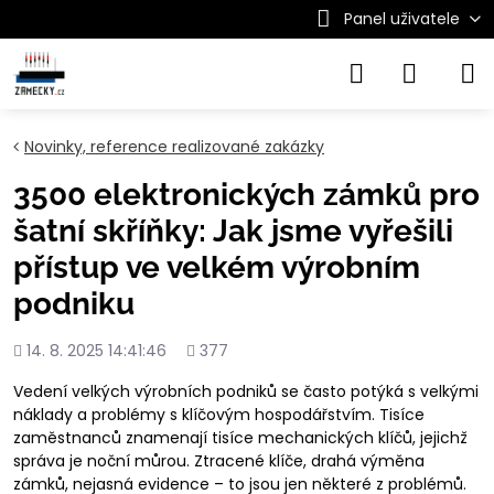
Panel uživatele
Novinky, reference realizované zakázky
3500 elektronických zámků pro
šatní skříňky: Jak jsme vyřešili
přístup ve velkém výrobním
podniku
Přidáno
Počet
14. 8. 2025 14:41:46
377
shlédnutí
Vedení velkých výrobních podniků se často potýká s velkými
náklady a problémy s klíčovým hospodářstvím. Tisíce
zaměstnanců znamenají tisíce mechanických klíčů, jejichž
správa je noční můrou. Ztracené klíče, drahá výměna
zámků, nejasná evidence – to jsou jen některé z problémů.