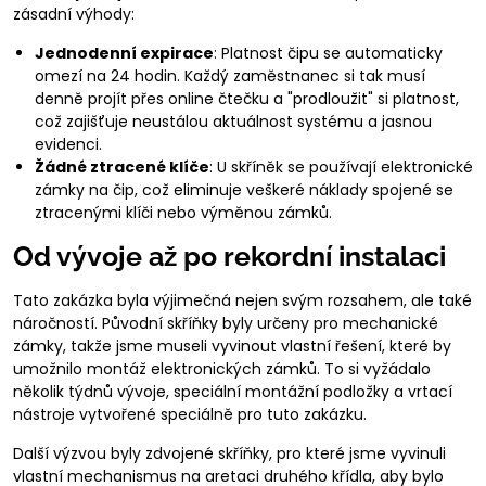
zásadní výhody:
Jednodenní expirace
: Platnost čipu se automaticky
omezí na 24 hodin. Každý zaměstnanec si tak musí
denně projít přes online čtečku a "prodloužit" si platnost,
což zajišťuje neustálou aktuálnost systému a jasnou
evidenci.
Žádné ztracené klíče
: U skříněk se používají elektronické
zámky na čip, což eliminuje veškeré náklady spojené se
ztracenými klíči nebo výměnou zámků.
Od vývoje až po rekordní instalaci
Tato zakázka byla výjimečná nejen svým rozsahem, ale také
náročností. Původní skříňky byly určeny pro mechanické
zámky, takže jsme museli vyvinout vlastní řešení, které by
umožnilo montáž elektronických zámků. To si vyžádalo
několik týdnů vývoje, speciální montážní podložky a vrtací
nástroje vytvořené speciálně pro tuto zakázku.
Další výzvou byly zdvojené skříňky, pro které jsme vyvinuli
vlastní mechanismus na aretaci druhého křídla, aby bylo