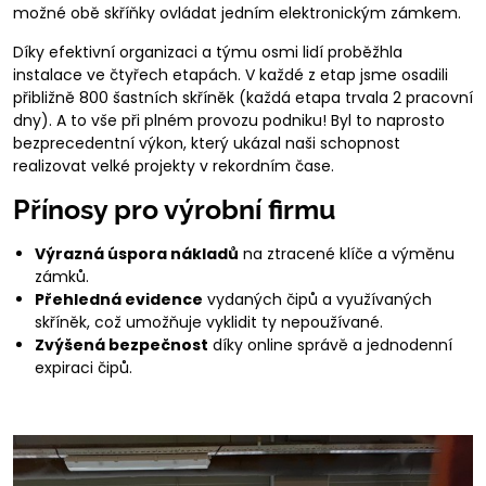
možné obě skříňky ovládat jedním elektronickým zámkem.
Díky efektivní organizaci a týmu osmi lidí proběžhla
instalace ve čtyřech etapách. V každé z etap jsme osadili
přibližně 800 šastních skříněk (každá etapa trvala 2 pracovní
dny). A to vše při plném provozu podniku! Byl to naprosto
bezprecedentní výkon, který ukázal naši schopnost
realizovat velké projekty v rekordním čase.
Přínosy pro výrobní firmu
Výrazná úspora nákladů
na ztracené klíče a výměnu
zámků.
Přehledná evidence
vydaných čipů a využívaných
skříněk, což umožňuje vyklidit ty nepoužívané.
Zvýšená bezpečnost
díky online správě a jednodenní
expiraci čipů.