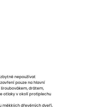
nezbytné nepoužívat
uzavření pouze na hlavní
ad šroubovákem, drátem,
 otlaky v okolí protiplechu
 u měkkých dřevěných dveří,