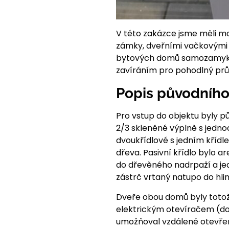
V této zakázce jsme měli m
zámky, dveřními vačkovými 
bytových domů samozamykac
zavíráním pro pohodlný pr
Popis původního
Pro vstup do objektu byly 
2/3 skleněné výplně s jed
dvoukřídlové s jedním křídl
dřeva. Pasivní křídlo bylo 
do dřevěného nadrpaží a je
zástrč vrtaný natupo do hlin
Dveře obou domů byly toto
elektrickým otevíračem (do
umožňoval vzdálené otevřen