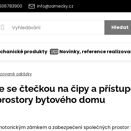
2606783900
info@zamecky.cz
Hledat
chanické produkty
Novinky, reference realizov
lizované zakázky
e se čtečkou na čipy a přístu
prostory bytového domu
1
nutí
s motorickým zámkem a zabezpečení společných prosto