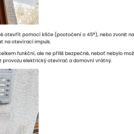
é otevřít pomocí klíče (pootočení o 45°), nebo zvonit na
 na otevírací impuls.
celkem funkční, ale ne příliš bezpečné, neboť nebylo m
z provozu elektrický otevírač a domovní vrátný.