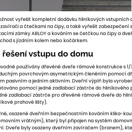
ožnost vyřešit kompletní dodávku hliníkových vstupních 
zavírači a čtečkami na čipy, a také vyřešit zabezpečení
ími zámky ABLOY a kováním se četčkou na čipy a dveř
ůchod s jízdním kolem nebo kočárkem.
 řešení vstupu do domu
původně používány dřevěné dveře rámové konstrukce s 1/
noduchým povrchovým asymetrickým členěním pomocí dřev
em pasivním a jedním aktivním. Dveřní výplň byla vyrob
aretováno pomocí jedné zadlabací zástrče do hliníkovéh
dné zadlabací zástrče pro dřevěné rámové dveře do hlin
íkové prahové lišty).
žné, osazené dveřním bezpečnostním kováním klika-ko
movním vrátným), který byl připojen na systém domovní
í. Dveře byly osazeny dveřním zavíračem (branem), který