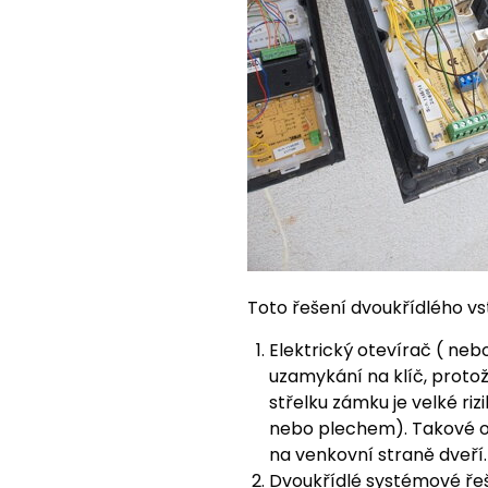
Toto řešení dvoukřídlého v
Elektrický otevírač ( neb
uzamykání na klíč, protož
střelku zámku je velké ri
nebo plechem). Takové ote
na venkovní straně dveří.
Dvoukřídlé systémové řeš