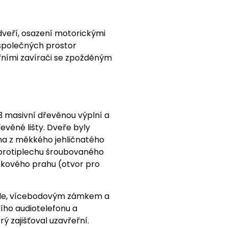
dveří, osazení motorickými
 společných prostor
ními zavírači se zpožděným
3 masivní dřevěnou výplní a
ěné lišty. Dveře byly
ena z měkkého jehličnatého
o protiplechu šroubovaného
íkového prahu (otvor pro
ule, vícebodovým zámkem a
ho audiotelefonu a
 zajišťoval uzavřeřní.