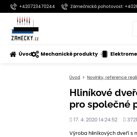
+420723470244
Zámečnická pohotovost: +40
Úvod
Mechanické produkty
Elektrome
Úvod
Novinky, reference rea
Hliníkové dveř
pro společné 
Přidáno
Počet
17. 4. 2020 14:24:52
372
shléd
Výroba hliníkových dveří 