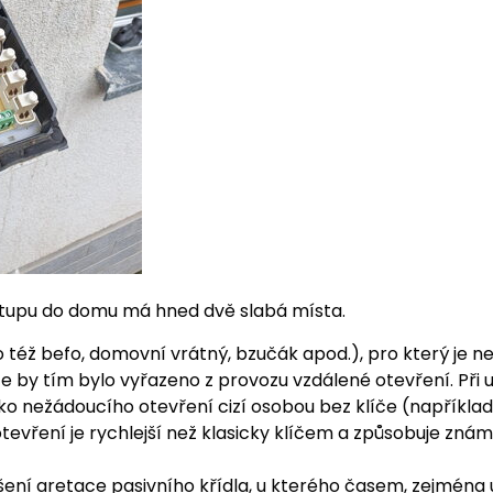
stupu do domu má hned dvě slabá místa.
o též befo, domovní vrátný, bzučák apod.), pro který je 
e by tím bylo vyřazeno z provozu vzdálené otevření. Při 
ziko nežádoucího otevření cizí osobou bez klíče (napříkl
vření je rychlejší než klasicky klíčem a způsobuje známe
ení aretace pasivního křídla, u kterého časem, zejména