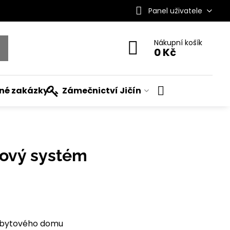
Panel uživatele
Nákupní košík
0 Kč
ané zakázky
Zámečnictví Jičín
pový systém
r bytového domu